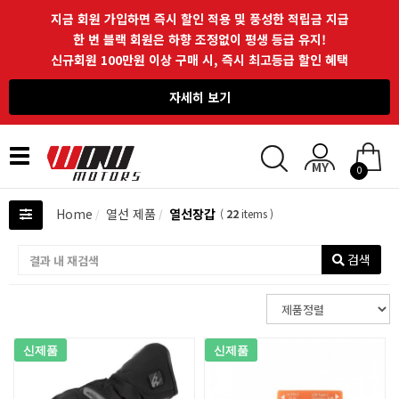
지금 회원 가입하면 즉시 할인 적용 및 풍성한 적립금 지급
한 번 블랙 회원은 하향 조정없이 평생 등급 유지!
신규회원 100만원 이상 구매 시, 즉시 최고등급 할인 혜택
자세히 보기
Toggle
0
navigation
Home
열선 제품
열선장갑
(
22
items )
검색
신제품
신제품