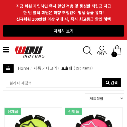
지금 회원 가입하면 즉시 할인 적용 및 풍성한 적립금 지급
한 번 블랙 회원은 하향 조정없이 평생 등급 유지!
신규회원 100만원 이상 구매 시, 즉시 최고등급 할인 혜택
자세히 보기
Toggle
0
navigation
Home
제품 카테고리
보호대
(
235
items )
검색
신제품
신제품