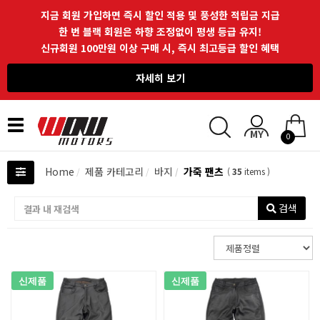
지금 회원 가입하면 즉시 할인 적용 및 풍성한 적립금 지급
한 번 블랙 회원은 하향 조정없이 평생 등급 유지!
신규회원 100만원 이상 구매 시, 즉시 최고등급 할인 혜택
자세히 보기
Toggle
0
navigation
Home
제품 카테고리
바지
가죽 팬츠
(
35
items )
검색
신제품
신제품