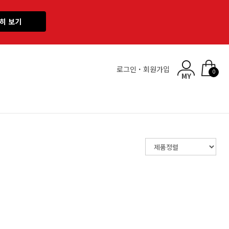
히 보기
로그인
·
회원가입
0