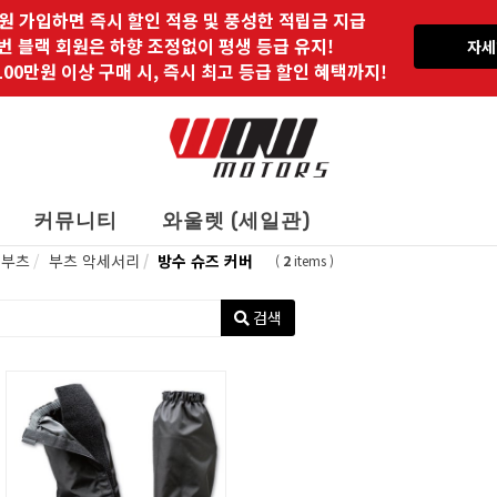
원 가입하면 즉시 할인 적용 및 풍성한 적립금 지급
 번 블랙 회원은 하향 조정없이 평생 등급 유지!
자세
00만원 이상 구매 시, 즉시 최고 등급 할인 혜택까지!
커뮤니티
와울렛 (세일관)
부츠
부츠 악세서리
방수 슈즈 커버
(
2
items )
검색