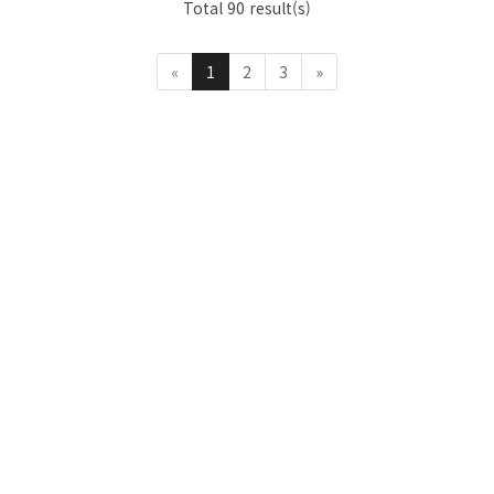
Total 90 result(s)
«
1
2
3
»