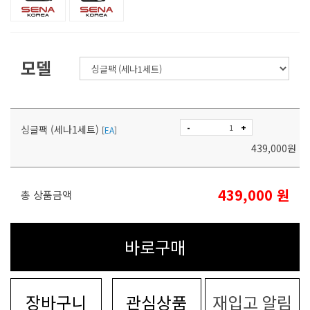
모델
-
+
싱글팩 (세나1세트)
[
EA
]
439,000
원
439,000
원
총 상품금액
바로구매
장바구니
관심상품
재입고 알림