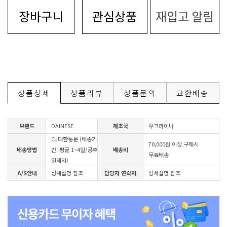
장바구니
관심상품
재입고 알림
상품상세
상품리뷰
상품문의
교환배송
브랜드
DAINESE
제조국
우크라이나
CJ대한통운 (배송기
70,000원 이상 구매시
배송방법
간: 평균 1~4일/공휴
배송비
무료배송
일제외)
A/S안내
상세설명 참조
담당자 연락처
상세설명 참조