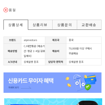
품절
상품상세
상품리뷰
상품문의
교환배송
브랜드
alpinestars
제조국
중국
CJ대한통운 (배송기
70,000원 이상 구매시
배송방법
간: 평균 1~4일/공휴
배송비
무료배송
일제외)
A/S안내
상세설명 참조
담당자 연락처
상세설명 참조