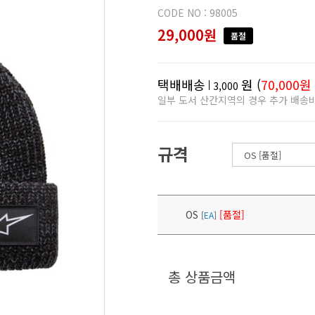
CODE NO : 98005
29,000원
품절
택배배송
원 (
70,000원
3,000
일부 도서 산간지역의 경우 추가 배송
규격
OS
[품절]
[
EA
]
총 상품금액