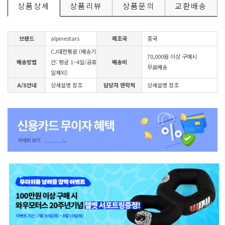
상품상세
상품리뷰
상품문의
교환배송
브랜드
alpinestars
제조국
중국
CJ대한통운 (배송기
70,000원 이상 구매시
배송방법
간: 평균 1~4일/공휴
배송비
무료배송
일제외)
A/S안내
상세설명 참조
담당자 연락처
상세설명 참조