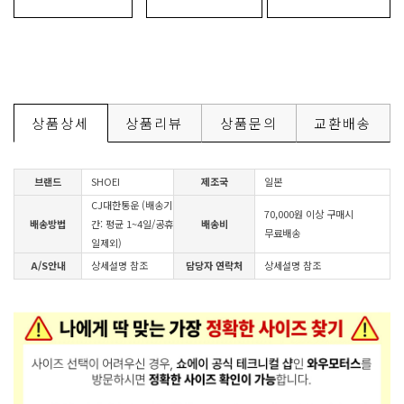
상품상세
상품리뷰
상품문의
교환배송
브랜드
SHOEI
제조국
일본
CJ대한통운 (배송기
70,000원 이상 구매시
배송방법
간: 평균 1~4일/공휴
배송비
무료배송
일제외)
A/S안내
상세설명 참조
담당자 연락처
상세설명 참조