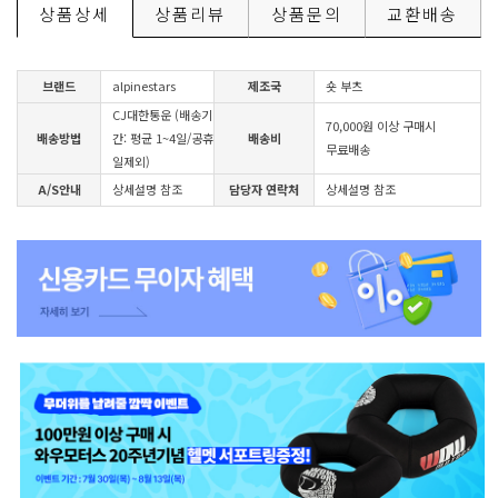
상품상세
상품리뷰
상품문의
교환배송
브랜드
alpinestars
제조국
숏 부츠
CJ대한통운 (배송기
70,000원 이상 구매시
배송방법
간: 평균 1~4일/공휴
배송비
무료배송
일제외)
A/S안내
상세설명 참조
담당자 연락처
상세설명 참조