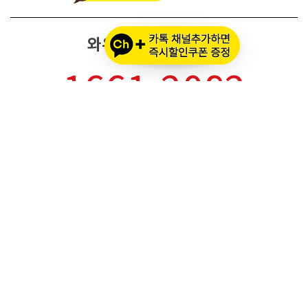
와우모터스 고객센터
1661-2082
온라인몰 ARS 1번
오프라인 ARS 2번
주문배송조회
세나 블루투스 정품 등록
세나 A/S 접수
알파인스타즈 정품등록
오프라인 매장 영업 시간
메인 시즌 (3월 ~ 11월)