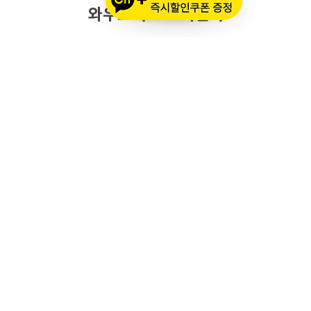
와우모터스 고객센터
1661-2082
온라인몰 ARS 1번
오프라인 ARS 2번
주문배송조회
세나 블루투스 정품 등록
세나 A/S 접수
알파인스타즈 정품등록
오프라인 매장 영업 시간
메인 시즌 (3월 ~ 11월)
평일: 10:00 ~ 20:00
토요일·공휴일: 10:00 ~ 18:00