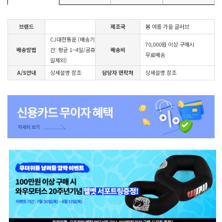
브랜드
제조국
봄 여름 가을 글러브
CJ대한통운 (배송기
70,000원 이상 구매시
배송방법
간: 평균 1~4일/공휴
배송비
무료배송
일제외)
A/S안내
상세설명 참조
담당자 연락처
상세설명 참조