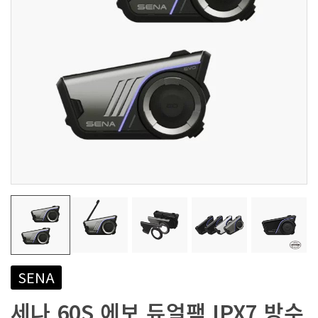
SENA
세나 60S 에보 듀얼팩 IPX7 방수