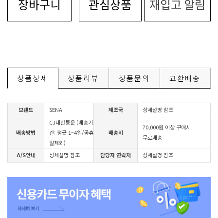
장바구니
관심상품
재입고 알림
상품상세
상품리뷰
상품문의
교환배송
브랜드
SENA
제조국
상세설명 참조
CJ대한통운 (배송기
70,000원 이상 구매시
배송방법
간: 평균 1~4일/공휴
배송비
무료배송
일제외)
A/S안내
상세설명 참조
담당자 연락처
상세설명 참조