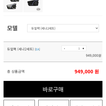
모델
-
+
듀얼팩 (세나2세트)
[
EA
]
949,000
원
949,000
원
총 상품금액
바로구매