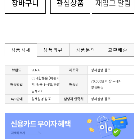
장바구니
관심상품
재입고 알림
상품상세
상품리뷰
상품문의
교환배송
브랜드
SENA
제조국
상세설명 참조
CJ대한통운 (배송기
70,000원 이상 구매시
배송방법
간: 평균 1~4일/공휴
배송비
무료배송
일제외)
A/S안내
상세설명 참조
담당자 연락처
상세설명 참조