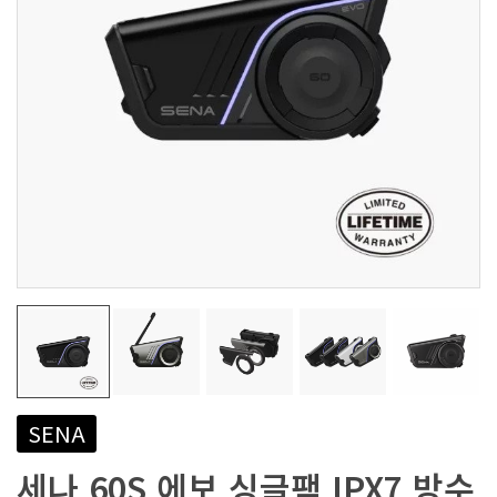
SENA
세나 60S 에보 싱글팩 IPX7 방수