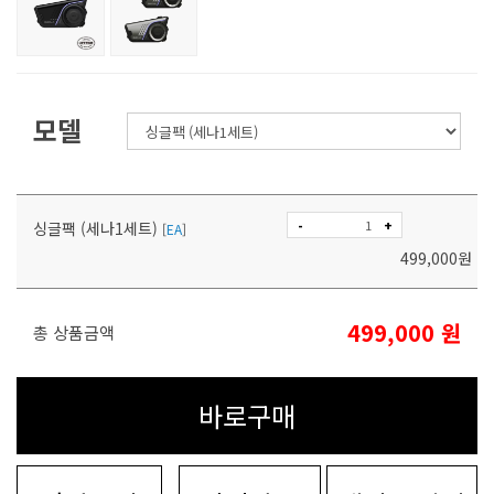
모델
-
+
싱글팩 (세나1세트)
[
EA
]
499,000
원
499,000
원
총 상품금액
바로구매