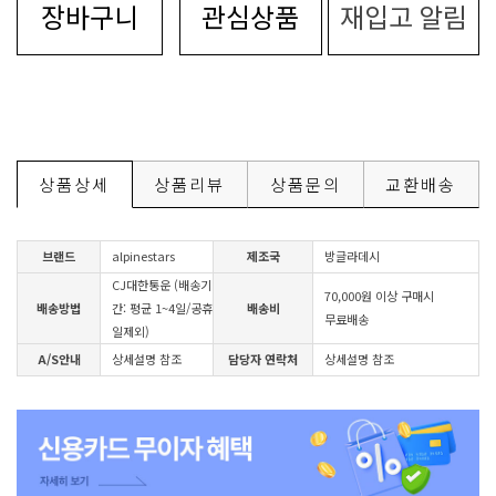
장바구니
관심상품
재입고 알림
상품상세
상품리뷰
상품문의
교환배송
브랜드
alpinestars
제조국
방글라데시
CJ대한통운 (배송기
70,000원 이상 구매시
배송방법
간: 평균 1~4일/공휴
배송비
무료배송
일제외)
A/S안내
상세설명 참조
담당자 연락처
상세설명 참조