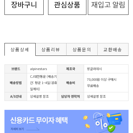
장바구니
관심상품
재입고 알림
상품상세
상품리뷰
상품문의
교환배송
브랜드
alpinestars
제조국
방글라데시
CJ대한통운 (배송기
70,000원 이상 구매시
배송방법
간: 평균 1~4일/공휴
배송비
무료배송
일제외)
A/S안내
상세설명 참조
담당자 연락처
상세설명 참조