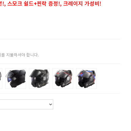
본!, 스모크 쉴드+핀락 증정!, 크레이지 가성비!
비를 지불하셔야 합니다.