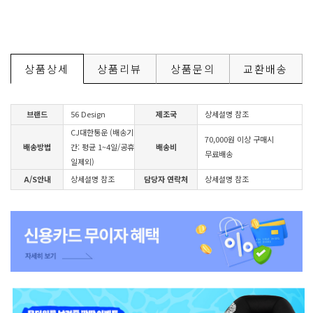
상품상세
상품리뷰
상품문의
교환배송
브랜드
56 Design
제조국
상세설명 참조
CJ대한통운 (배송기
70,000원 이상 구매시
배송방법
간: 평균 1~4일/공휴
배송비
무료배송
일제외)
A/S안내
상세설명 참조
담당자 연락처
상세설명 참조