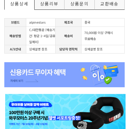
상품상세
상품리뷰
상품문의
교환배송
브랜드
alpinestars
제조국
중국
CJ대한통운 (배송기
70,000원 이상 구매시
배송방법
간: 평균 1~4일/공휴
배송비
무료배송
일제외)
A/S안내
상세설명 참조
담당자 연락처
상세설명 참조