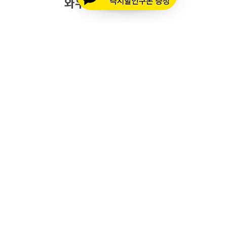
와우모터스 고객센터
1661-2082
온라인몰 ARS 1번
오프라인 ARS 2번
주문배송조회
세나 블루투스 정품 등록
세나 A/S 접수
알파인스타즈 정품등록
오프라인 매장 영업 시간
메인 시즌 (3월 ~ 11월)
평일: 10:00 ~ 20:00
토요일·공휴일: 10:00 ~ 18:00