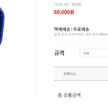
CODE NO : 85486
88,000원
택배배송
무료배송
일부 도서 산간지역의 경우 추가 배송
규격
S/M
[
EA
]
총 상품금액