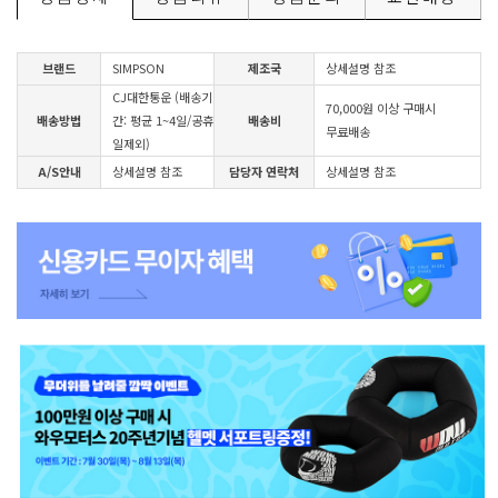
브랜드
SIMPSON
제조국
상세설명 참조
CJ대한통운 (배송기
70,000원 이상 구매시
배송방법
간: 평균 1~4일/공휴
배송비
무료배송
일제외)
A/S안내
상세설명 참조
담당자 연락처
상세설명 참조