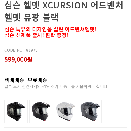
심슨 헬멧 XCURSION 어드벤처
헬멧 유광 블랙
심슨 특유의 디자인을 살린 어드벤쳐헬멧!
심슨 신제품 출시! 핀락 증정!
CODE NO : 81978
599,000원
택배배송
무료배송
일부 도서 산간지역의 경우 추가 배송비를 지불하셔야 합니다.